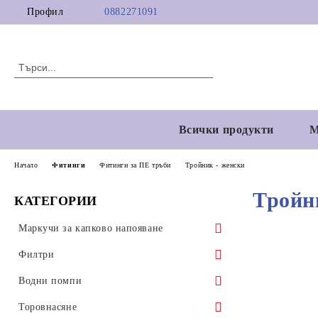
Профил
0882271091
Всички продукти
М
Начало
Фитинги
Фитинги за ПЕ тръби
Тройник - женски
Тройн
КАТЕГОРИИ
Маркучи за капково напояване
Едносезонни маркучи за капково
Филтри
напояване
Хидроциклонни филтри
Водни помпи
Едносезонни маркучи за капково
Многосезонни маркучи за капково
Дискови филтри Т тип
Дизелови водни помпи
Торовнасяне
напояване с интегриран (вграден)
напояване