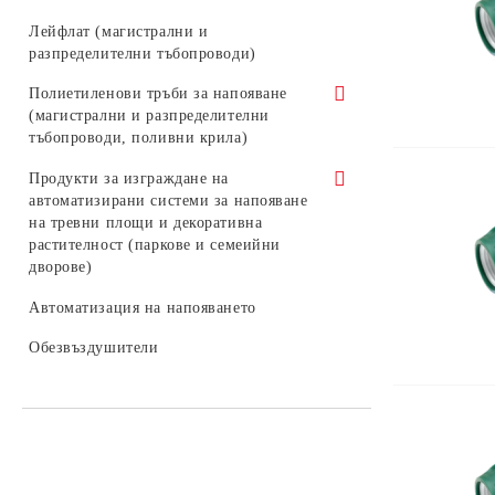
капкообразуватели
Резбови тройници - м/м/м
Лейфлат (магистрални и
Външни капкообразуватели
разпределителни тъбопроводи)
Резбови тройници - ж/ж/ж
Аксесоари и инструменти за външни
Полиетиленови тръби за напояване
Резбови тройници - м/ж/м
капкообразуватели
(магистрални и разпределителни
тъбопроводи, поливни крила)
Резбови тапи
HDPE тръби (Полиетилен висока
Продукти за изграждане на
Капа
плътност)
автоматизирани системи за напояване
на тревни площи и декоративна
Нипел
LDPE тръби (Полиетилен ниска
растителност (паркове и семеийни
плътност)
дворове)
Редуктивен нипел
Разпръсквачи (Потъващи хидранти)
Автоматизация на напояването
Муфа
Роторни разпръсквачи
Обезвъздушители
Капково напояване
Редуктивна муфа
Дефлекторни разпръсквачи
Програматори (Контролери)
Муфа - нипел
Електромагнитни клапани (Ел.
ВРН
кранове)
Шахти и хидранти