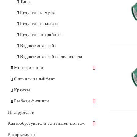
Тапа
Редуктивна муфа
Редуктивно коляно
Редуктивен тройник
Водовземна скоба
Водовземна скоба с два изхода
Минифитинги
Водовземни връзки
Фитинги за лейфлат
Миникранове
Кранове
Съединители
Резбови фитинги
Тапи
Резбово коляно - м/м
Инструменти
Тройници
Резбово коляно - ж/ж
Капкообразуватели за външен монтаж
Колена
Резбово коляно - м/ж
Външни PC/ND Бутон
Разпръсквачи