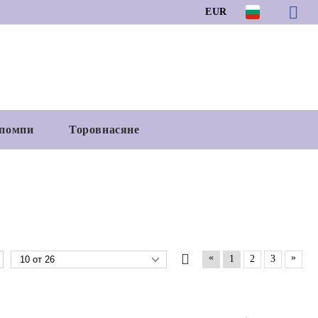
EUR
 помпи
Торовнасяне
«
»
1
2
3