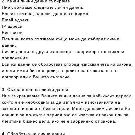
2. Какви лични данни събираме
Ние събираме следните лични данни:
Вашите имена, адреси, данни за фирма
Email адреси
IP адреси
Бисквитки
Плъгини които ползваме също може да събират лични
данни.
Лични данни от други източници - например от социални
приложения
Всички данни се обработват според изискванията на закона
и легитимни бизнес цели, за целите на сключване на
договор или с Вашето съгласие.
3. Съхранение на лични данни
Ние съхраняваме Вашите лични данни за най-късия период
който ни е необходим за да изпълним изискванията на
законите и нашите бизнес цели. Може да пазим личните Ви
данни и за по-дълъг период ако се изисква от закон или за
легитмни бизнес цели, ако не е забранено от закона.
4. Обработка на лични данни