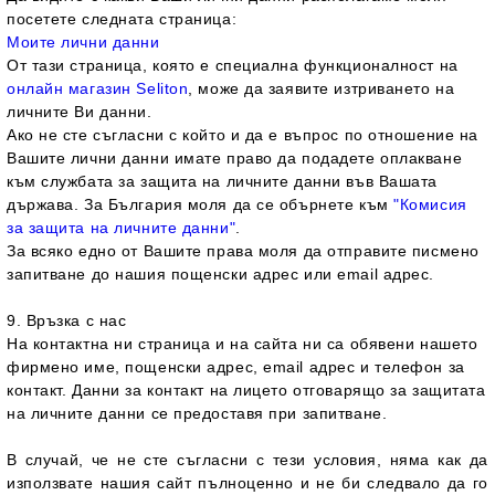
посетете следната страница:
Моите лични данни
От тази страница, която е специална функционалност на
онлайн магазин Seliton
, може да заявите изтриването на
личните Ви данни.
Ако не сте съгласни с който и да е въпрос по отношение на
Вашите лични данни имате право да подадете оплакване
към службата за защита на личните данни във Вашата
държава. За България моля да се обърнете към
"Комисия
за защита на личните данни"
.
За всяко едно от Вашите права моля да отправите писмено
запитване до нашия пощенски адрес или email адрес.
9. Връзка с нас
На контактна ни страница и на сайта ни са обявени нашето
фирмено име, пощенски адрес, email адрес и телефон за
контакт. Данни за контакт на лицето отговарящо за защитата
на личните данни се предоставя при запитване.
В случай, че не сте съгласни с тези условия, няма как да
използвате нашия сайт пълноценно и не би следвало да го