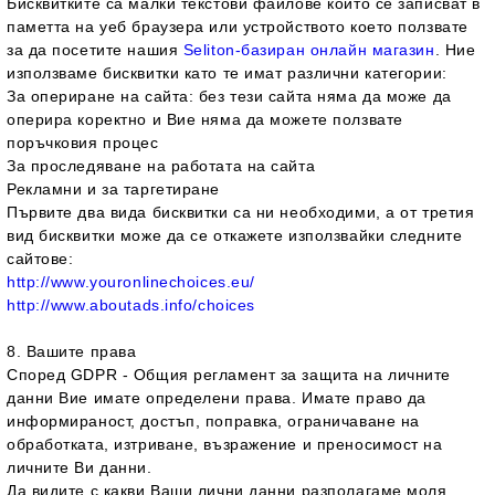
Бисквитките са малки текстови файлове които се записват в
паметта на уеб браузера или устройството което ползвате
за да посетите нашия
Seliton-базиран онлайн магазин
. Ние
използваме бисквитки като те имат различни категории:
За опериране на сайта: без тези сайта няма да може да
оперира коректно и Вие няма да можете ползвате
поръчковия процес
За проследяване на работата на сайта
Рекламни и за таргетиране
Първите два вида бисквитки са ни необходими, а от третия
вид бисквитки може да се откажете използвайки следните
сайтове:
http://www.youronlinechoices.eu/
http://www.aboutads.info/choices
8. Вашите права
Според GDPR - Общия регламент за защита на личните
данни Вие имате определени права. Имате право да
и
нформираност, достъп, поправка, ограничаване на
обработката, изтриване, възражение и преносимост на
личните Ви данни.
Да видите с какви Ваши лични данни разполагаме моля