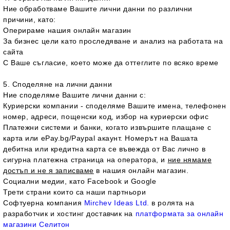
Ние обработваме Вашите лични данни по различни
причини, като:
Оперираме нашия онлайн магазин
За бизнес цели като проследяване и анализ на работата на
сайта
С Ваше съгласие, което може да оттеглите по всяко време
5. Споделяне на лични данни
Ние споделяме Вашите лични данни с:
Куриерски компании - споделяме Вашите имена, телефонен
номер, адреси, пощенски код, избор на куриерски офис
Платежни системи и банки, когато извършите плащане с
карта или еPay.bg/Paypal акаунт. Номерът на Вашата
дебитна или кредитна карта се въвежда от Вас лично в
сигурна платежна страница на оператора, и
ние нямаме
достъп и не я записваме
в нашия онлайн магазин.
Социални медии, като Facebook и Google
Трети страни които са наши партньори
Софтуерна компания
Mirchev Ideas Ltd.
в ролята на
разработчик и хостинг доставчик на
платформата за онлайн
магазини Селитон