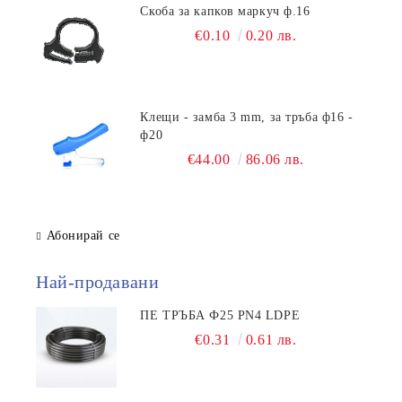
Скоба за капков маркуч ф.16
€0.10
0.20 лв.
Клещи - замба 3 mm, за тръба ф16 -
ф20
€44.00
86.06 лв.
Абонирай се
Най-продавани
ПЕ ТРЪБА Ф25 PN4 LDPE
€0.31
0.61 лв.