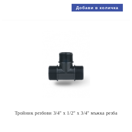
Тройник резбови 3/4" х 1/2" х 3/4" мъжка резба