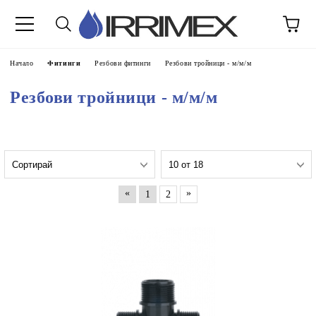
Начало
Фитинги
Резбови фитинги
Резбови тройници - м/м/м
Резбови тройници - м/м/м
«
»
1
2