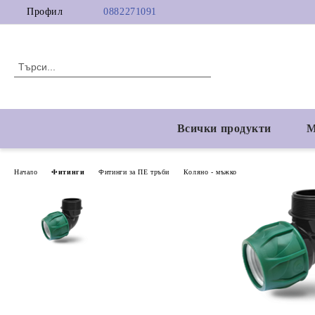
Профил
0882271091
Всички продукти
М
Начало
Фитинги
Фитинги за ПЕ тръби
Коляно - мъжко