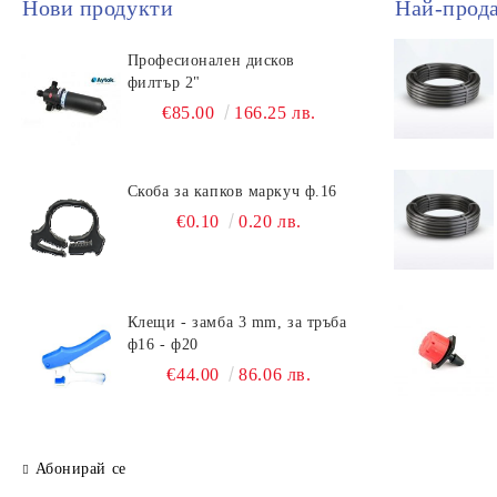
Нови продукти
Най-прод
Професионален дисков
филтър 2"
€85.00
166.25 лв.
Скоба за капков маркуч ф.16
€0.10
0.20 лв.
Клещи - замба 3 mm, за тръба
ф16 - ф20
€44.00
86.06 лв.
Абонирай се