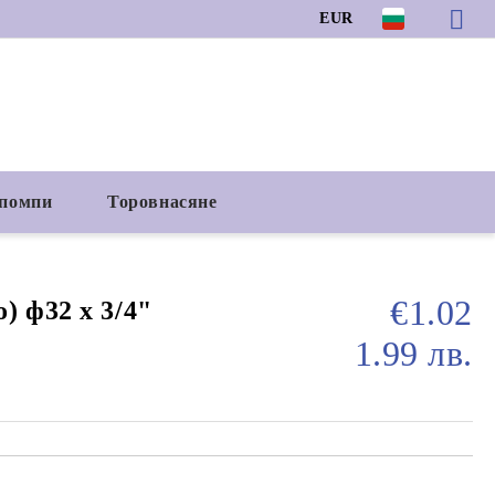
EUR
 помпи
Торовнасяне
€1.02
) ф32 х 3/4"
1.99 лв.