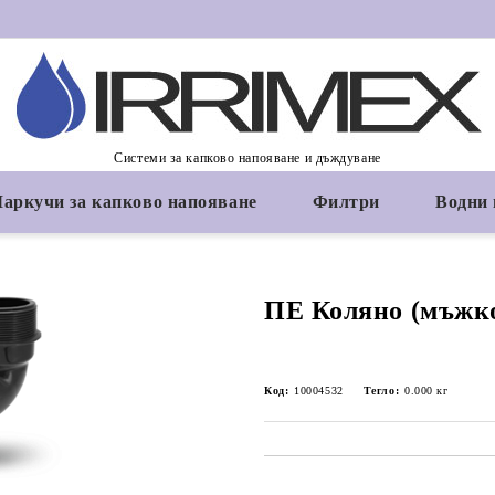
Системи за капково напояване и дъждуване
аркучи за капково напояване
Филтри
Водни
ПЕ Коляно (мъжко
Код:
10004532
Тегло:
0.000
кг