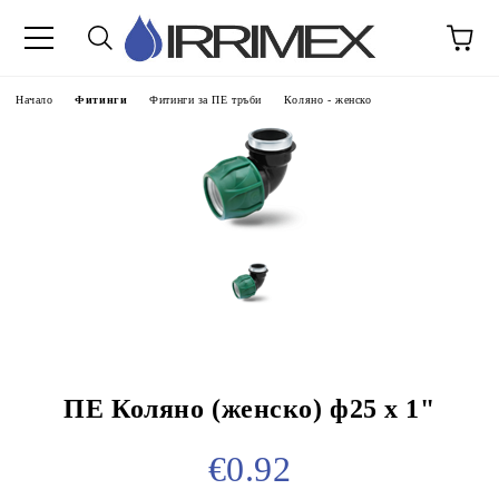
Начало
Фитинги
Фитинги за ПЕ тръби
Коляно - женско
ПЕ Коляно (женско) ф25 х 1"
€0.92