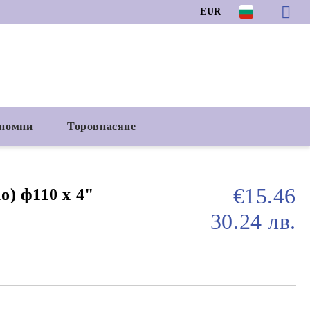
EUR
 помпи
Торовнасяне
€15.46
о) ф110 х 4"
30.24 лв.