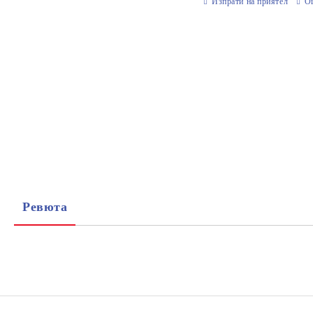
Изпрати на приятел
О
Ревюта