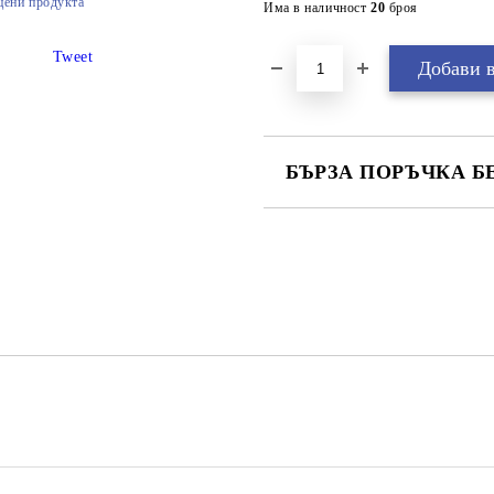
цени продукта
Има в наличност
20
броя
Tweet
БЪРЗА ПОРЪЧКА Б
САМО ПОПЪЛНЕТЕ 2 ПОЛЕТА
Ние ще се свържем с вас в рамки