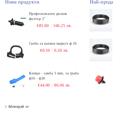
Нови продукти
Най-прод
Професионален дисков
филтър 2"
€85.00
166.25 лв.
Скоба за капков маркуч ф.16
€0.10
0.20 лв.
Клещи - замба 3 mm, за тръба
ф16 - ф20
€44.00
86.06 лв.
Абонирай се