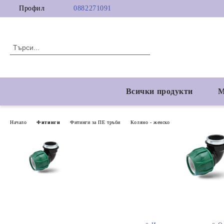
Профил
0882271091
Всички продукти
М
Начало
Фитинги
Фитинги за ПЕ тръби
Коляно - женско