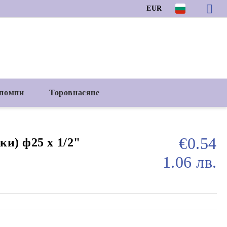
EUR
 помпи
Торовнасяне
€0.54
и) ф25 х 1/2"
1.06 лв.