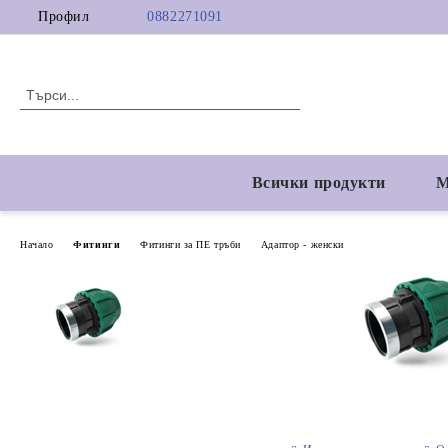
Профил
0882271091
Всички продукти
М
Начало
Фитинги
Фитинги за ПЕ тръби
Адаптор - женски