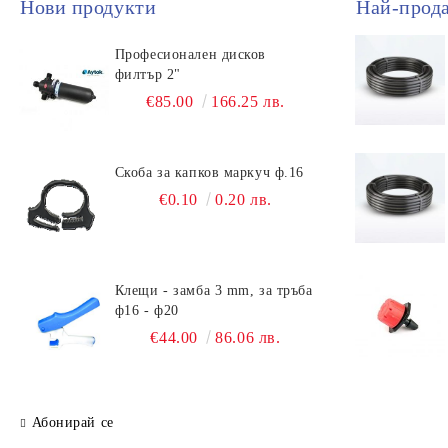
Нови продукти
Най-прод
Професионален дисков
филтър 2"
€85.00
166.25 лв.
Скоба за капков маркуч ф.16
€0.10
0.20 лв.
Клещи - замба 3 mm, за тръба
ф16 - ф20
€44.00
86.06 лв.
Абонирай се