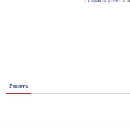
Изпрати на приятел
О
Ревюта