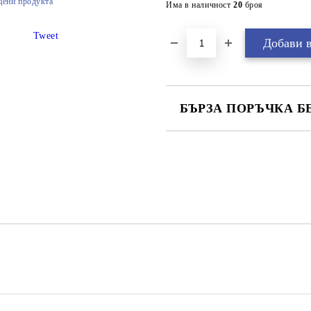
цени продукта
Има в наличност
20
броя
Tweet
БЪРЗА ПОРЪЧКА Б
САМО ПОПЪЛНЕТЕ 2 ПОЛЕТА
Ние ще се свържем с вас в рамки