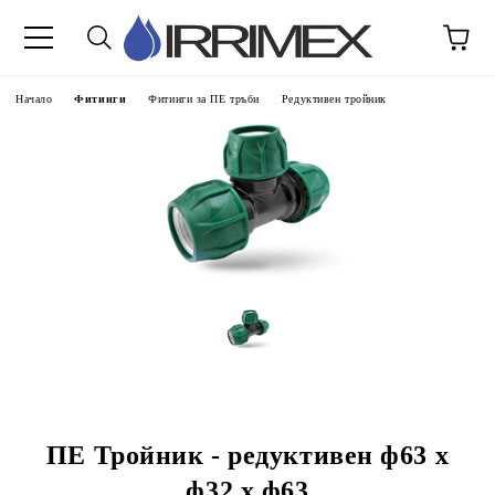
Начало
Фитинги
Фитинги за ПЕ тръби
Редуктивен тройник
ПЕ Тройник - редуктивен ф63 х
ф32 х ф63