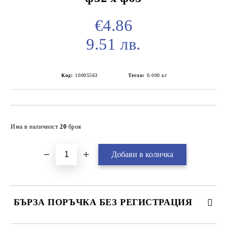
€4.86
9.51 лв.
Код:
10005563
Тегло:
0.000
кг
Добави в желани
Има в наличност
20
броя
БЪРЗА ПОРЪЧКА БЕЗ РЕГИСТРАЦИЯ