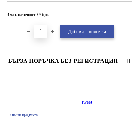
Добави в желани
Има в наличност
89
броя
БЪРЗА ПОРЪЧКА БЕЗ РЕГИСТРАЦИЯ
САМО ПОПЪЛНЕТЕ 2 ПОЛЕТА
Tweet
Ние ще се свържем с вас в рамките на работния ден.
Оцени продукта