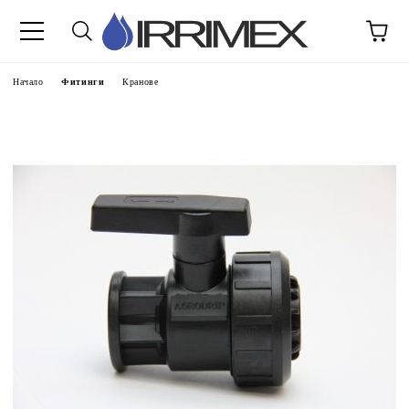
Начало
Фитинги
Кранове