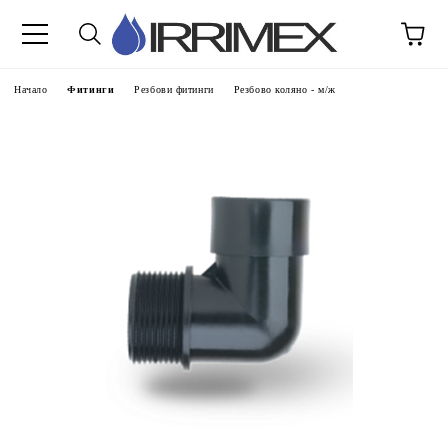
Начало
Фитинги
Резбови фитинги
Резбово коляно - м/ж