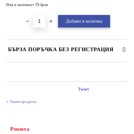
Добави в желани
Има в наличност
75
броя
БЪРЗА ПОРЪЧКА БЕЗ РЕГИСТРАЦИЯ
САМО ПОПЪЛНЕТЕ 2 ПОЛЕТА
Tweet
Ние ще се свържем с вас в рамките на работния ден.
Оцени продукта
Ревюта