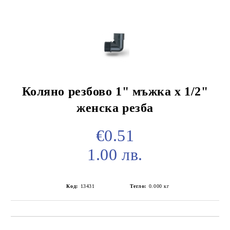
Коляно резбово 1" мъжка х 1/2"
женска резба
€0.51
1.00 лв.
Код:
13431
Тегло:
0.000
кг