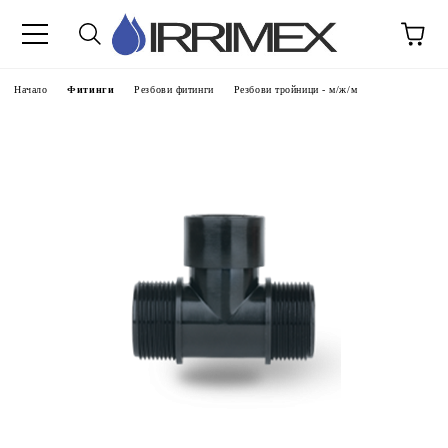
Начало
Фитинги
Резбови фитинги
Резбови тройници - м/ж/м