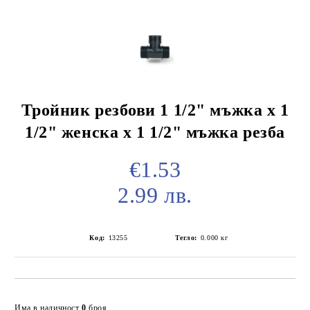
Тройник резбови 1 1/2" мъжка х 1
1/2" женска х 1 1/2" мъжка резба
€1.53
2.99 лв.
Код:
13255
Тегло:
0.000
кг
Добави в желани
Има в наличност
0
броя