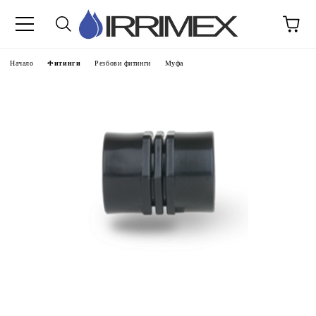
Начало
Фитинги
Резбови фитинги
Муфа