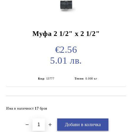
Муфа 2 1/2" х 2 1/2"
€2.56
5.01 лв.
Код:
13777
Тегло:
0.000
кг
Добави в желани
Има в наличност
17
броя