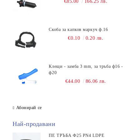
€85.00
166.25 лв.
Скоба за капков маркуч ф.16
€0.10
0.20 лв.
Клещи - замба 3 mm, за тръба ф16 -
ф20
€44.00
86.06 лв.
Абонирай се
Най-продавани
ПЕ ТРЪБА Ф25 PN4 LDPE