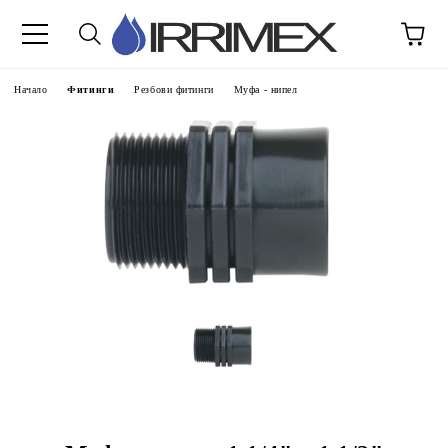
Начало
Фитинги
Резбови фитинги
Муфа - нипел