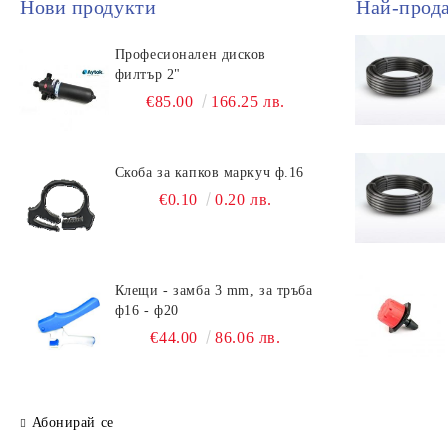
Нови продукти
Най-прод
Професионален дисков
филтър 2"
€85.00
166.25 лв.
Скоба за капков маркуч ф.16
€0.10
0.20 лв.
Клещи - замба 3 mm, за тръба
ф16 - ф20
€44.00
86.06 лв.
Абонирай се