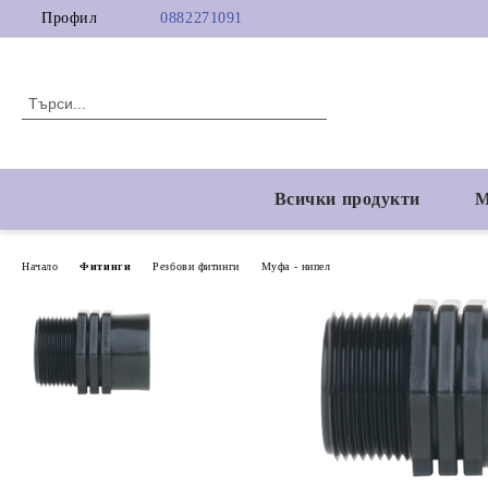
Профил
0882271091
Всички продукти
М
Начало
Фитинги
Резбови фитинги
Муфа - нипел