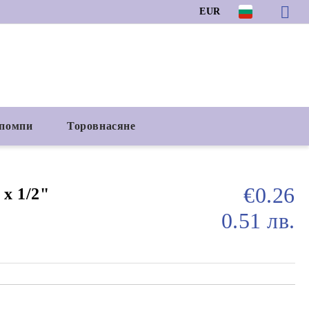
EUR
 помпи
Торовнасяне
€0.26
 х 1/2"
0.51 лв.