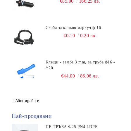
€85.00
166.25 лв.
Скоба за капков маркуч ф.16
€0.10
0.20 лв.
Клещи - замба 3 mm, за тръба ф16 -
ф20
€44.00
86.06 лв.
Абонирай се
Най-продавани
ПЕ ТРЪБА Ф25 PN4 LDPE