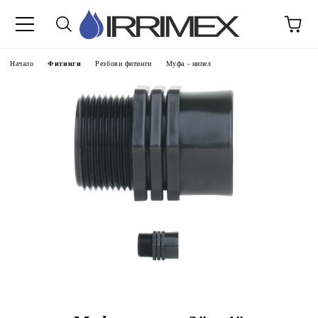
Начало
Фитинги
Резбови фитинги
Муфа - нипел