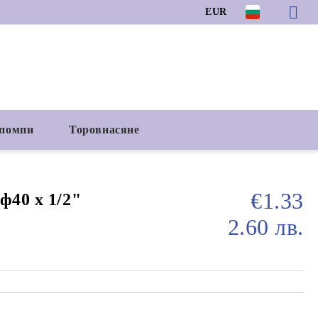
EUR
 помпи
Торовнасяне
€1.33
ф40 х 1/2"
2.60 лв.