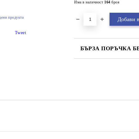
Има в наличност
164
броя
цени продукта
Tweet
БЪРЗА ПОРЪЧКА Б
САМО ПОПЪЛНЕТЕ 2 ПОЛЕТА
Ние ще се свържем с вас в рамки