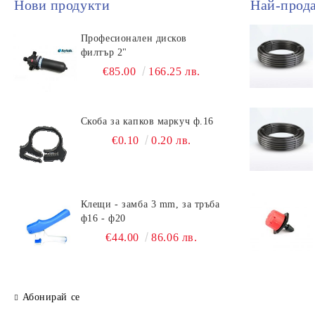
Нови продукти
Най-прод
Професионален дисков
филтър 2"
€85.00
166.25 лв.
Скоба за капков маркуч ф.16
€0.10
0.20 лв.
Клещи - замба 3 mm, за тръба
ф16 - ф20
€44.00
86.06 лв.
Абонирай се