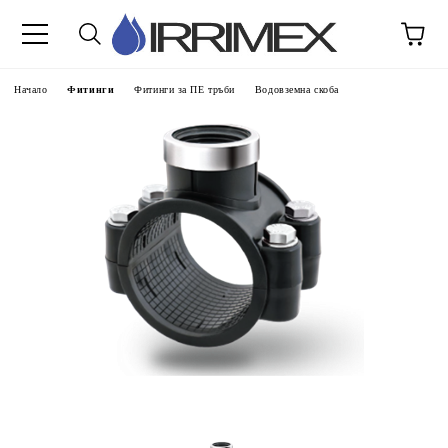
Начало
Фитинги
Фитинги за ПЕ тръби
Водовземна скоба