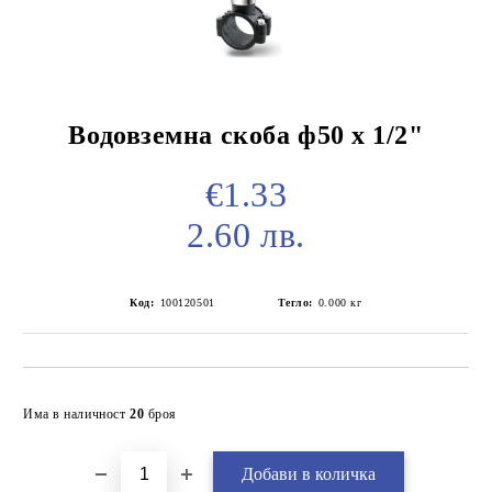
Водовземна скоба ф50 х 1/2"
€1.33
2.60 лв.
Код:
100120501
Тегло:
0.000
кг
Добави в желани
Има в наличност
20
броя