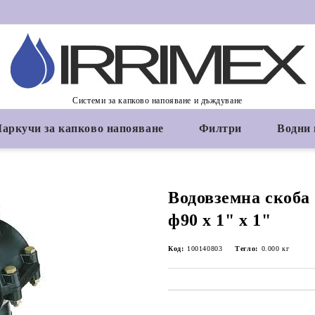
Системи за капково напояване и дъждуване
аркучи за капково напояване
Филтри
Водни
Водовземна скоба 
ф90 х 1" х 1"
Код:
100140803
Тегло:
0.000
кг