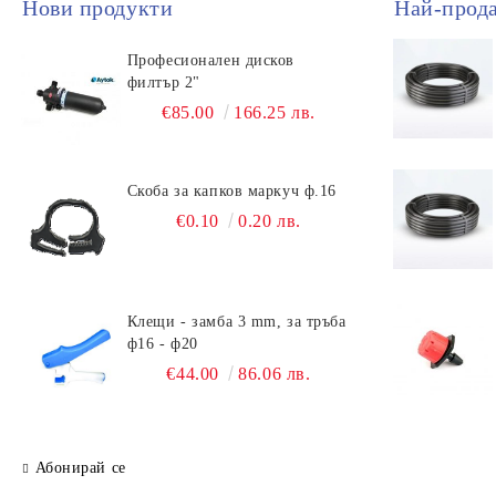
Нови продукти
Най-прод
Професионален дисков
филтър 2"
€85.00
166.25 лв.
Скоба за капков маркуч ф.16
€0.10
0.20 лв.
Клещи - замба 3 mm, за тръба
ф16 - ф20
€44.00
86.06 лв.
Абонирай се