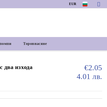
EUR
 помпи
Торовнасяне
€2.05
с два изхода
4.01 лв.