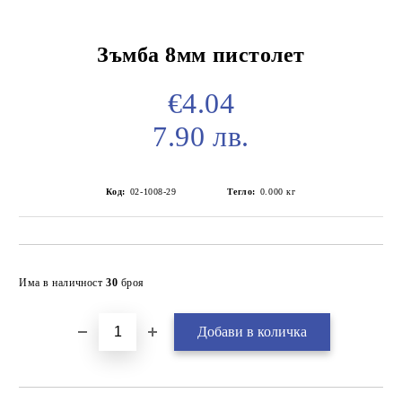
Зъмба 8мм пистолет
€4.04
7.90 лв.
Код:
02-1008-29
Тегло:
0.000
кг
Добави в желани
Има в наличност
30
броя