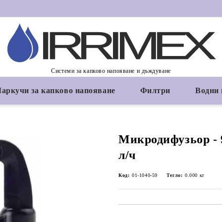
Системи за капково напояване и дъждуване
аркучи за капково напояване
Филтри
Водни
Микродифузьор - 9
л/ч
Код:
01-1040-59
Тегло:
0.000
кг