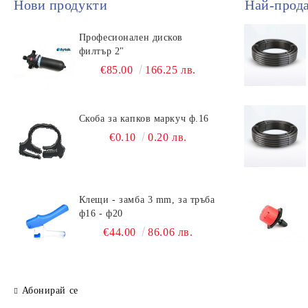
Нови продукти
Най-прод
Професионален дисков
филтър 2"
€85.00
166.25 лв.
Скоба за капков маркуч ф.16
€0.10
0.20 лв.
Клещи - замба 3 mm, за тръба
ф16 - ф20
€44.00
86.06 лв.
Абонирай се