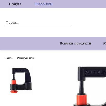
Профил
0882271091
Всички продукти
М
Начало
Разпръсквачи