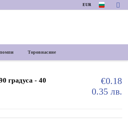
EUR
 помпи
Торовнасяне
€0.18
0 градуса - 40
0.35 лв.