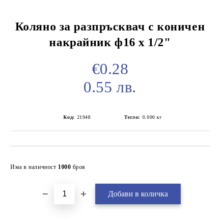
Коляно за разпръсквач с коничен
накрайник ф16 х 1/2"
€0.28
0.55 лв.
Код:
21948
Тегло:
0.000
кг
Добави в желани
Има в наличност
1000
броя