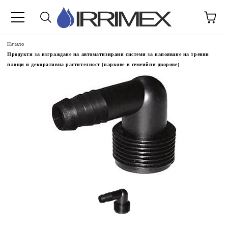
Начало
Продукти за изграждане на автоматизирани системи за напояване на тревни
площи и декоративна растителност (паркове и семеийни дворове)