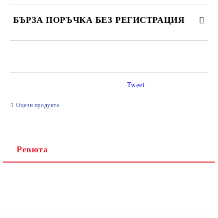
БЪРЗА ПОРЪЧКА БЕЗ РЕГИСТРАЦИЯ
САМО ПОПЪЛНЕТЕ 2 ПОЛЕТА
Tweet
Ние ще се свържем с вас в рамките на работния ден.
Оцени продукта
Ревюта