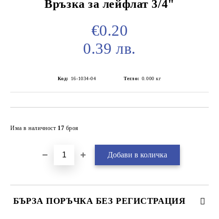
Връзка за лейфлат 3/4"
€0.20
0.39 лв.
Код:
16-1034-04
Тегло:
0.000
кг
Добави в желани
Има в наличност
17
броя
БЪРЗА ПОРЪЧКА БЕЗ РЕГИСТРАЦИЯ