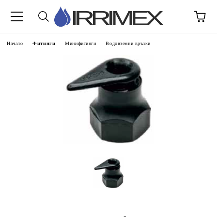
Начало
Фитинги
Минифитинги
Водовземни връзки