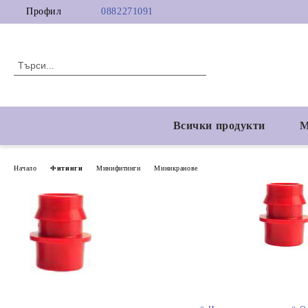
Профил
0882271091
Всички продукти
М
Начало
Фитинги
Минифитинги
Миникранове