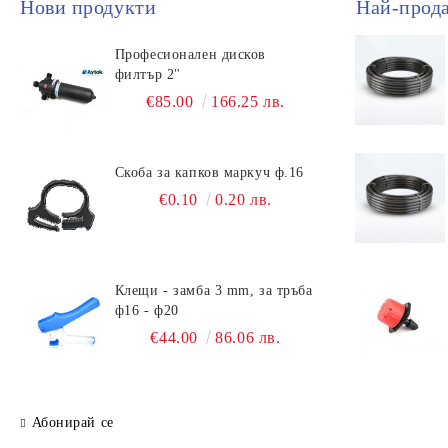
Нови продукти
Най-прод
Професионален дисков
филтър 2"
€85.00
166.25 лв.
Скоба за капков маркуч ф.16
€0.10
0.20 лв.
Клещи - замба 3 mm, за тръба
ф16 - ф20
€44.00
86.06 лв.
Абонирай се