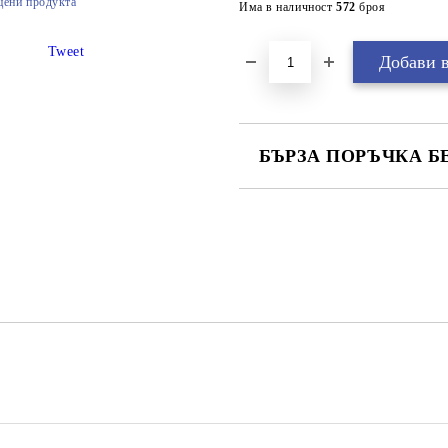
цени продукта
Има в наличност
572
броя
Tweet
БЪРЗА ПОРЪЧКА Б
САМО ПОПЪЛНЕТЕ 2 ПОЛЕТА
Ние ще се свържем с вас в рамки