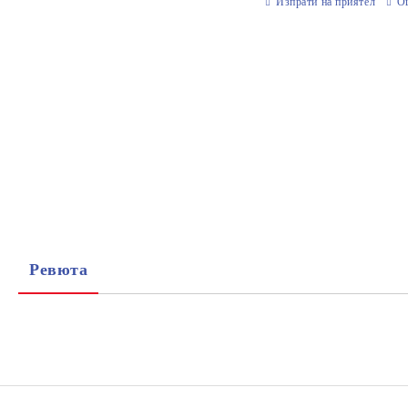
Изпрати на приятел
О
Ревюта