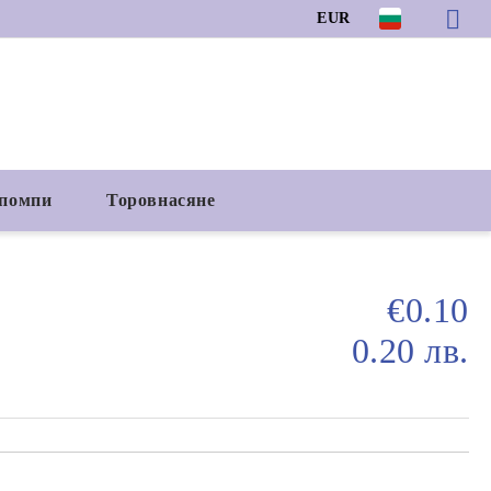
EUR
 помпи
Торовнасяне
€0.10
0.20 лв.