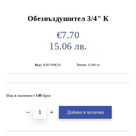
Обезвъздушител 3/4" К
€7.70
15.06 лв.
Код:
BAV100K20
Тегло:
0.000
кг
Добави в желани
Има в наличност
149
броя