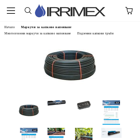
Начало
Маркучи за капково напояване
Многосезонни маркучи за капково напояване
Подземни капкови тръби