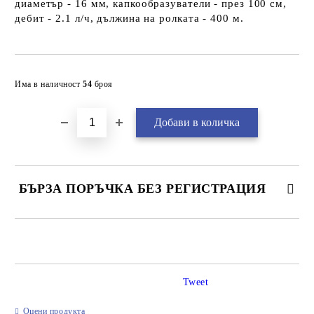
диаметър - 16 мм, капкообразуватели - през 100 см,
дебит - 2.1 л/ч, дължина на ролката - 400 м.
Добави в желани
Има в наличност
54
броя
БЪРЗА ПОРЪЧКА БЕЗ РЕГИСТРАЦИЯ
САМО ПОПЪЛНЕТЕ 2 ПОЛЕТА
Tweet
Ние ще се свържем с вас в рамките на работния ден.
Оцени продукта