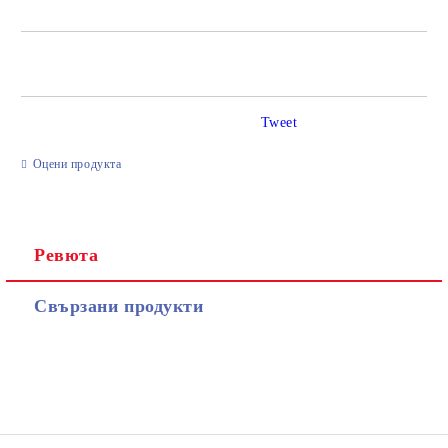
САМО ПОПЪЛНЕТЕ 2 ПОЛЕТА
Tweet
Ние ще се свържем с вас в рамките на работния ден.
Оцени продукта
Ревюта
Свързани продукти