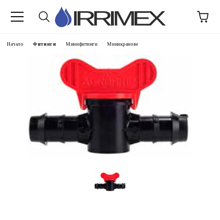
Начало
Фитинги
Минифитинги
Миникранове