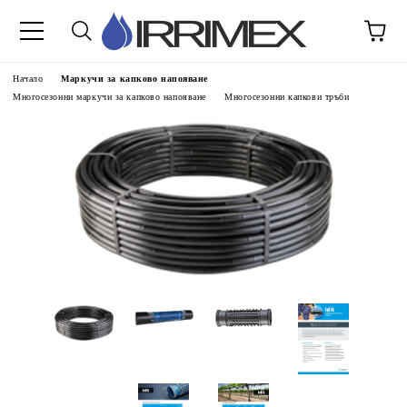
Начало
Маркучи за капково напояване
Многосезонни маркучи за капково напояване
Многосезонни капкови тръби