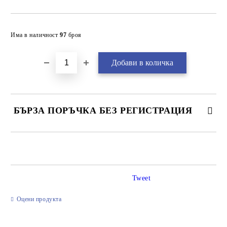
Добави в желани
Има в наличност
97
броя
БЪРЗА ПОРЪЧКА БЕЗ РЕГИСТРАЦИЯ
САМО ПОПЪЛНЕТЕ 2 ПОЛЕТА
Tweet
Ние ще се свържем с вас в рамките на работния ден.
Оцени продукта