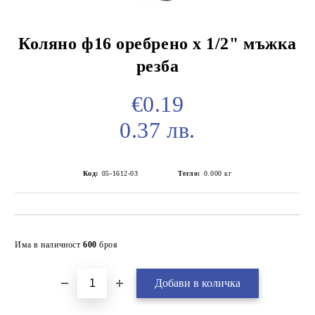
Коляно ф16 оребрено х 1/2" мъжка
резба
€0.19
0.37 лв.
Код:
05-1612-03
Тегло:
0.000
кг
Добави в желани
Има в наличност
600
броя