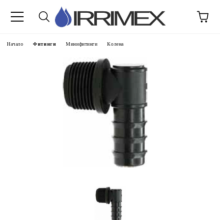
Начало
Фитинги
Минифитинги
Колена